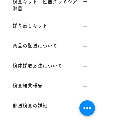
検査キット 性器クラミジア・
淋菌
性器の性病2項目（クラミジア・淋
採り直しキット
菌）の郵送検査キットです。
料金に送料・検査料・返送料が含まれ
ています。
採取に失敗しても安心！採り直しキッ
商品の配送について
最も多い性感染症であるクラミジア
トを
無料
でお送りします。
と、重複感染することがある淋菌の性
分かりやすい説明書が同封されていま
器の検査です。おりものいつもとちが
すので、よくお読みいただいてから検
商品発送の流れは
こちらから
検体採取方法について
う、性病かも、と感じる場合にまず行
体を採取することで、ほとんどの受診
平日11時まで
のご注文は当日に発送し
う検査です。
者様が検体を正確に採取できていま
ます。検査会社から直接ヤマト運輸で
検体の受付から検査結果のご報告ま
す。『容器を倒して中の液体をこぼし
お送りします。宅急便伝票の品名は
検体採取方法は
こちらから
検査結果報告
で、全て厳格な審査を経て登録された
てしまった！』など万が一失敗してし
【日用品（プラスチック容器）】で
検体採取方法の説明書をよくお読みに
衛生検査所が行います。
まってもご安心ください。検体提出の
す。外見から中身が一切分かりませ
なってから、検体を採取してくださ
キットには、検体の採取容器から検体
前にお申し出くだされば、採り直しキ
ん。
い。採取が終わったら、同封の封筒に
検査会社に検体が届いてから、通常2
提出用の料金受取人払い封筒（送料無
郵送検査の詳細
ットを無料で郵送いたします。
※ご自宅以外にヤマト運輸宅急便セン
すべての検体を入れて、ポストに投函
営業日後に検査が完了します。（まれ
料）まで、検査に必要なものはすべて
※2回目以降の採り直しキットの郵送
ターへの配達も可能です。
ご注文画面
してください。切手は不要です。
なケースとして、精査が必要な検査値
同梱しておりますので、キットが届い
につきましては、郵送費実費分をご負
の備考欄に、ご希望の宅急便センター
検体採取方法のご質問は℡ 0120-89-
の場合には、追加で数日かかる場合が
郵送検査の詳細は
こちらから
てすぐに検体の採取が行えます。
担くださいませ。
オンライン処方
をご記入ください
（ご記入がなければ
0964 (平日9時－17時 土日祝祭日を除
ございます）。
検査料・検査結果報告書の郵送など、
ご自宅へお届けします）。ご希望の宅
く)まで
検査完了後、速やかにWEB上に検査結
全てコミコミの料金となっており、追
急便センターの検索は
こちらから
果をアップロードいたします。また、