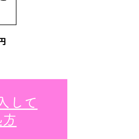
入して
処方