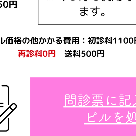
問診票に記
ピルを